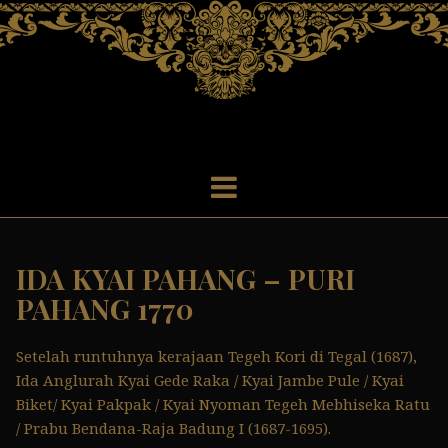
S
k
i
p
t
o
c
o
n
t
e
IDA KYAI PAHANG – PURI
n
t
PAHANG 1770
Setelah runtuhnya kerajaan Tegeh Kori di Tegal (1687),
Ida Anglurah Kyai Gede Raka / Kyai Jambe Pule / Kyai
Biket/ Kyai Pakpak / Kyai Nyoman Tegeh Mebhiseka Ratu
/ Prabu Bendana-Raja Badung I (1687-1695).