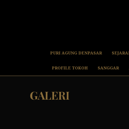
S
k
i
p
t
o
c
o
PURI AGUNG DENPASAR
SEJARA
n
t
PROFILE TOKOH
SANGGAR
e
n
t
GALERI