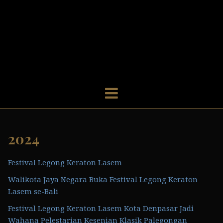
S
k
i
p
t
o
c
o
n
t
e
2024
n
t
Festival Legong Keraton Lasem
Walikota Jaya Negara Buka Festival Legong Keraton
Lasem se-Bali
Festival Legong Keraton Lasem Kota Denpasar Jadi
Wahana Pelestarian Kesenian Klasik Palegongan