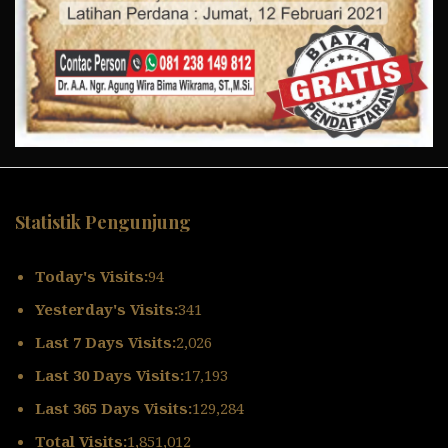
Statistik Pengunjung
Today's Visits:
94
Yesterday's Visits:
341
Last 7 Days Visits:
2,026
Last 30 Days Visits:
17,193
Last 365 Days Visits:
129,284
Total Visits:
1,851,012