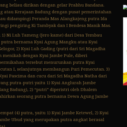
yang beliau dirikan dengan gelar Prabhu Bandana.
ng atau Kerajaan Badung dengan pusat pemerintahan
eliau didampingi Peranda Mas Alangkajeng putra Ida
ringi pengiring Ki Tambyak dan I Bendesa Manik Mas.
u 1) Ni Luh Tameng (Jero kame) dari Desa Tembau
 putra bernama Kyai Agung Mangku atau Kyai
ogor, 2) Kyai Luh Gading (putri dari Sri Magadha
h menikah dengan Kyai Jambe Pule, diberi
 permikahan tersebut menurunkan putra Kyai
cutan I, selanjutnya membangun Puri Pemecutan. 3)
Kyai Pascima dan cucu dari Sri Magadha Natha dari
ang putra-putri yaitu 1) Kyai Anglurah Jambe
lang Badung), 2) “putri” diperistri oleh Dhalem
elahirkan seorang putra bernama Dewa Agung Jambe
pat (4) putra, yaitu 1) Kyai Jambe Ketewel, 2) Kyai
 Jambe Ubud yang merupakan putra angkat berasal
a).