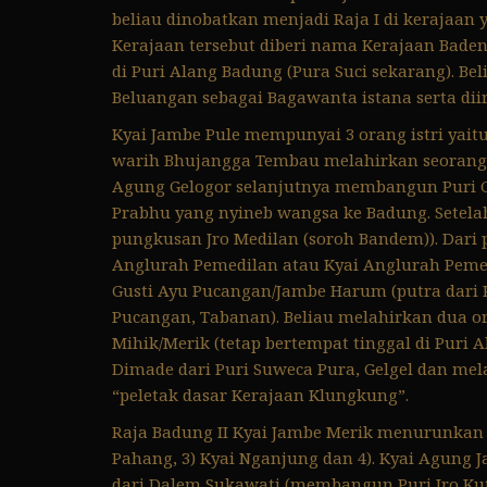
beliau dinobatkan menjadi Raja I di kerajaan 
Kerajaan tersebut diberi nama Kerajaan Bade
di Puri Alang Badung (Pura Suci sekarang). B
Beluangan sebagai Bagawanta istana serta dii
Kyai Jambe Pule mempunyai 3 orang istri yait
warih Bhujangga Tembau melahirkan seorang
Agung Gelogor selanjutnya membangun Puri Gel
Prabhu yang nyineb wangsa ke Badung. Setela
pungkusan Jro Medilan (soroh Bandem)). Dari
Anglurah Pemedilan atau Kyai Anglurah Peme
Gusti Ayu Pucangan/Jambe Harum (putra dari 
Pucangan, Tabanan). Beliau melahirkan dua or
Mihik/Merik (tetap bertempat tinggal di Puri A
Dimade dari Puri Suweca Pura, Gelgel dan m
“peletak dasar Kerajaan Klungkung”.
Raja Badung II Kyai Jambe Merik menurunkan em
Pahang, 3) Kyai Nganjung dan 4). Kyai Agung
dari Dalem Sukawati (membangun Puri Jro Kut