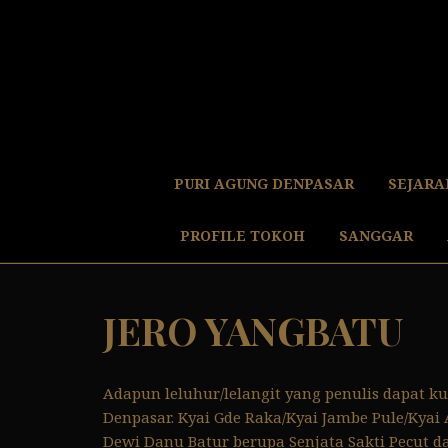
S
k
i
p
t
o
c
o
PURI AGUNG DENPASAR
SEJARA
n
t
PROFILE TOKOH
SANGGAR
e
n
t
JERO YANGBATU
Adapun leluhur/lelangit yang penulis dapat 
Denpasar. Kyai Gde Raka/Kyai Jambe Pule/Kya
Dewi Danu Batur berupa Senjata Sakti Pecut 