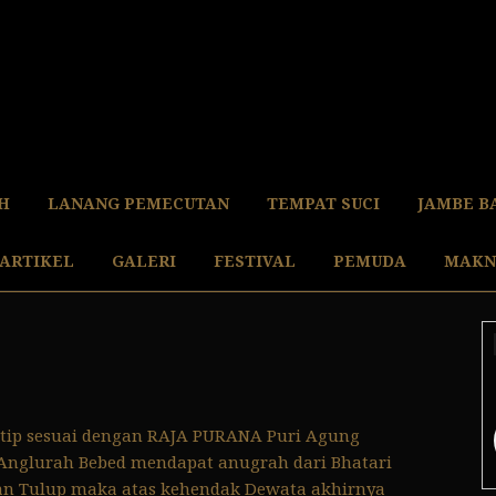
H
LANANG PEMECUTAN
TEMPAT SUCI
JAMBE B
ARTIKEL
GALERI
FESTIVAL
PEMUDA
MAKN
kutip sesuai dengan RAJA PURANA Puri Agung
i Anglurah Bebed mendapat anugrah dari Bhatari
dan Tulup maka atas kehendak Dewata akhirnya